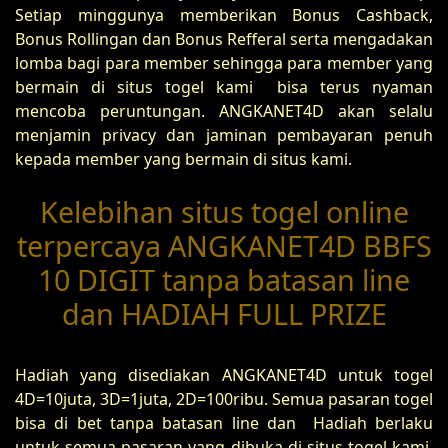
Setiap minggunya memberikan Bonus Cashback,
Bonus Rollingan dan Bonus Refferal serta mengadakan
lomba bagi para member sehingga para member yang
bermain di situs togel kami bisa terus nyaman
mencoba peruntungan. ANGKANET4D akan selalu
menjamin privacy dan jaminan pembayaran penuh
kepada member yang bermain di situs kami.
Kelebihan situs togel online
terpercaya ANGKANET4D BBFS
10 DIGIT tanpa batasan line
dan HADIAH FULL PRIZE
Hadiah yang disediakan ANGKANET4D untuk togel
4D=10juta, 3D=1juta, 2D=100ribu. Semua pasaran togel
bisa di bet tanpa batasan line dan Hadiah berlaku
untuk semua pasaran yang dibuka di situs togel kami.