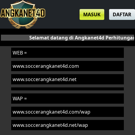
MASUK
DAFTAR
Selamat datang di Angkanet4d Perhitungan
WEB =
www.soccerangkanet4d.com
www.soccerangkanet4d.net
WAP =
www.soccerangkanet4d.com/wap
www.soccerangkanet4d.net/wap