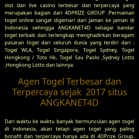
slot dan live casino terbesar dan terpercaya yang
merupakan bagian dari 4DPRIZE GROUP .Permainan
togel online sangat digemari dari jaman ke jaman di
Indonesia sehingga ANGKANET4D sebagai bandar
togel terbaik dan terlengkap menghadirkan beragam
pasaran togel dari seluruh dunia yang terdiri dari :
Togel WLA, Togel Singapore, Togel Sydney, Togel
Hongkong / Toto Hk, Togel Sau Paolo ,Sydney Lotto
,Hongkong Lotto dan lainnya.
Agen Togel Terbesar dan
Terpercaya sejak 2017 situs
ANGKANET4D
Dari waktu ke waktu banyak bermunculan agen togel
di indonesia, akan tetapi agen togel yang paling
bonafit dan terpercaya hanya ada di 4DPrize Group.